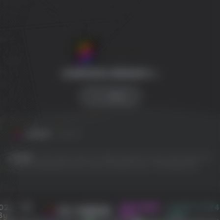
全球游戏试玩 影视体验中心
SW 兴趣使然
友情链接
友链申请
友情链接：
EPIC
GOG
Origin
OV 导航
PlayStation
Steam
SW 云任务
SW
工具网
SW 聚合登录
Switch
Ubisoft
WeGame
Xbox
冷月笙寒的小窝
022 - 现
本站已稳定
1329天1小时4
SW 兴趣使然
By
运行:
分57秒