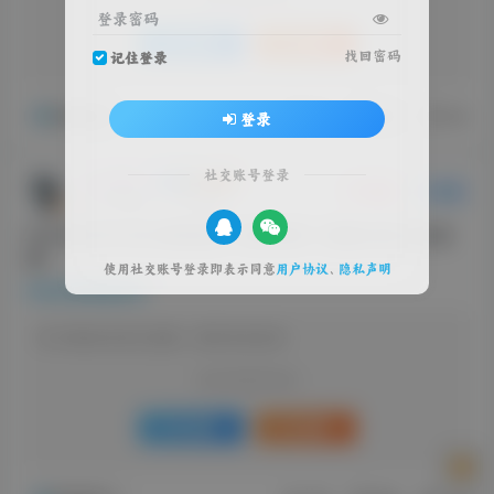
登录密码
登录
注册
找回密码
记住登录
影视推荐
评分
回复
分享
登录
社交账号登录
🐻木偶熊🐻
关注
私信
2个月前更新
21次阅读
2026年5月13日 影视推荐、每日软件 【每晚18点汇总更
新】
使用社交账号登录即表示同意
用户协议
、
隐私声明
每日影视推荐
该版块内容已隐藏，请登录后查看
登录后继续查看
登录
注册