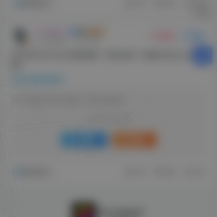
影视推荐
评分
回复
分享
🐻木偶熊🐻
关注
私信
2个月前更新
23次阅读
2026年5月12日 影视推荐、每日软件 【每晚18点汇总更
新】
每日影视推荐
该版块内容已隐藏，请登录后查看
登录后继续查看
登录
注册
影视推荐
评分
回复
分享