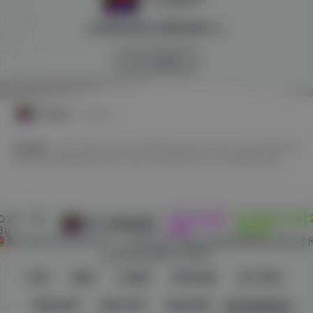
全球游戏试玩 影视体验中心
SW 兴趣使然
友情链接
友链申请
友情链接：
EPIC
GOG
Origin
OV 导航
PlayStation
Steam
SW 云任务
SW
工具网
SW 聚合登录
Switch
Ubisoft
WeGame
Xbox
冷月笙寒的小窝
022 - 现
本站已稳定
1330天16小时
SW 兴趣使然
By
运行:
分49秒
蜀ICP备2022030984号-1
所有业务正常
留言
微语
小黑屋
网址导航
用户协议
侵权处理
版权声明
隐私政策