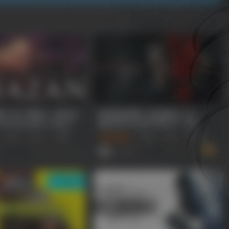
荐：第一狂战士：卡赞-虚
游戏试玩推荐：合金装备5：幻
rst Berserker: Khazan
痛/METAL GEAR SOLID V: THE
OR
PHANTOM PAIN
# 动作
# 单人
# 冒险
3A 大作
# 动作
# 单人
# 冒险
5个月前
0
92
14
2
106
6