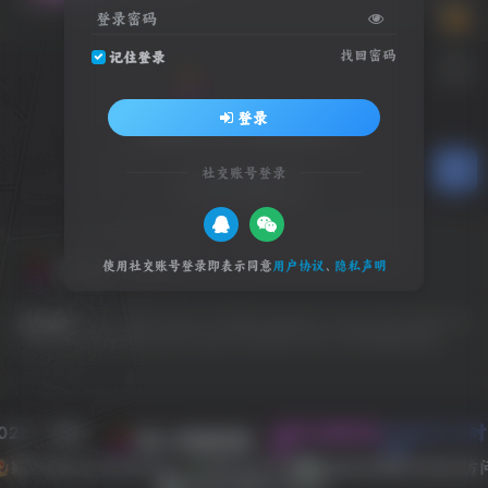
登录密码
找回密码
记住登录
登录
全球游戏试玩 影视体验中心
社交账号登录
SW 兴趣使然
使用社交账号登录即表示同意
用户协议
、
隐私声明
友情链接
友链申请
友情链接：
EPIC
GOG
Origin
OV 导航
PlayStation
Steam
SW 云任务
SW
工具网
SW 聚合登录
Switch
Ubisoft
WeGame
Xbox
冷月笙寒的小窝
022 - 现在
本站已稳定运
1328天1小
SW 兴趣使然
行:
2秒
蜀ICP备2022030984号-1
所有业务正常