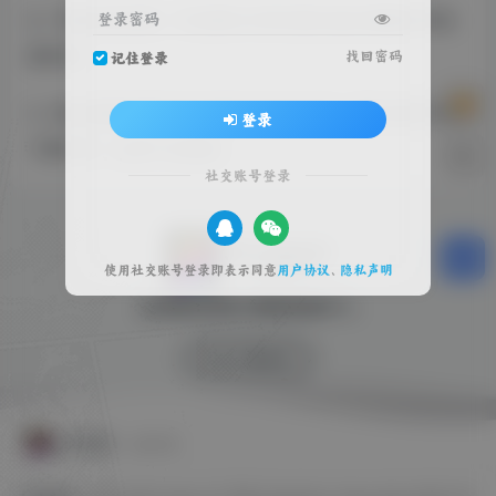
登录密码
2、下载分类清晰，不定期针对网民需求建议调整和开设
新分类。
找回密码
记住登录
3、每天更新的国外游戏都有详细的说明，提供3种不同的
登录
下载方式，让用户去选择。
社交账号登录
使用社交账号登录即表示同意
用户协议
、
隐私声明
全球游戏试玩 影视体验中心
SW 兴趣使然
友情链接
友链申请
友情链接：
EPIC
GOG
Origin
OV 导航
PlayStation
Steam
SW 云任务
SW