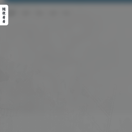
随
排序
更新
浏览
点赞
评论
便
看
看