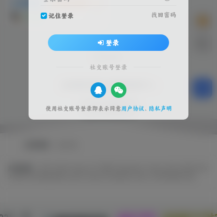
动作冒险
游戏试玩推荐
3A 大作
找回密码
记住登录
5个月前
9
登录
社交账号登录
全球游戏试玩 影视体验中心
SW 兴趣使然
使用社交账号登录即表示同意
用户协议
、
隐私声明
友情链接
友链申请
友情链接：
EPIC
GOG
Origin
OV 导航
PlayStation
Steam
SW 云任务
SW
工具网
SW 聚合登录
Switch
Ubisoft
WeGame
Xbox
冷月笙寒的小窝
022 - 现
本站已稳定
1330天16小时