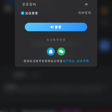
动作冒险
游戏试玩推荐
3A 大作
登录密码
4个月前
15
找回密码
记住登录
登录
社交账号登录
全球游戏试玩 影视体验中心
SW 兴趣使然
使用社交账号登录即表示同意
用户协议
、
隐私声明
友情链接
友链申请
友情链接：
EPIC
GOG
Origin
OV 导航
PlayStation
Steam
SW 云任务
SW
工具网
SW 聚合登录
Switch
Ubisoft
WeGame
Xbox
冷月笙寒的小窝
022 - 现
本站已稳定
1329天19小时