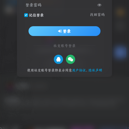
动作冒险
游戏试玩推荐
3A 大作
登录密码
4个月前
15
找回密码
记住登录
登录
社交账号登录
全球游戏试玩 影视体验中心
SW 兴趣使然
使用社交账号登录即表示同意
用户协议
、
隐私声明
友情链接
友链申请
友情链接：
EPIC
GOG
Origin
OV 导航
PlayStation
Steam
SW 云任务
SW
工具网
SW 聚合登录
Switch
Ubisoft
WeGame
Xbox
冷月笙寒的小窝
022 - 现
本站已稳定
1328天6小时