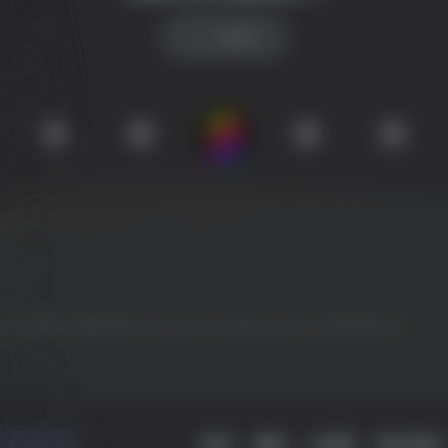
SW 兴趣使然
SW 工具网
SW 聚合登录
Switch
Ubisoft
WeGame
Xbox
冷月笙寒的小窝
小时52分23秒
留言
微语
小黑屋
网址导航