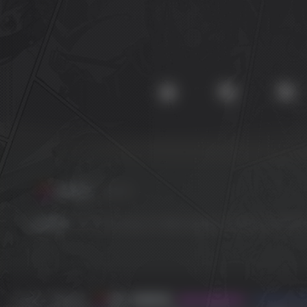
友情链接
友链申请
友情链接：
EPIC
GOG
Origin
OV 导航
PlayStation
Steam
SW 云任务
SW 兴趣使然
©2022 - 现在 By
本站已稳定运行:
1328天22