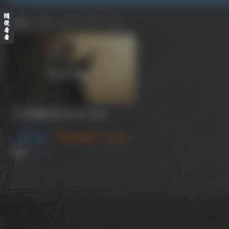
随
排序
更新
浏览
点赞
评论
便
看
看
007 初露锋芒/007 First Light
动作冒险
游戏试玩推荐
3A 大作
1个月前
0
43
11