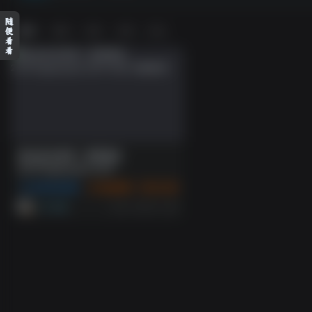
随
排序
更新
浏览
点赞
评论
便
看
看
游戏试玩推荐：赛博朋克
2077/Cyberpunk 2077
游戏试玩推荐
角色扮演
3A 大作
11个月前
2
147
14