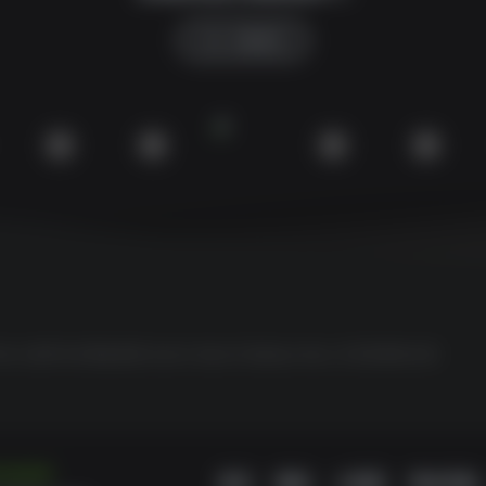
SW 兴趣使然
SW 工具网
SW 聚合登录
Switch
Ubisoft
WeGame
Xbox
冷月笙寒的小窝
12分10秒
留言
微语
小黑屋
网址导航