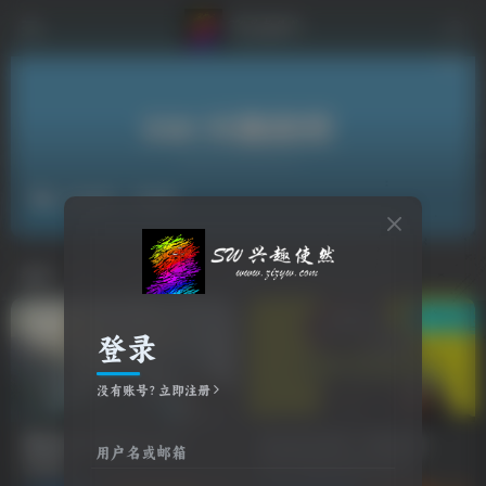
3A大作
共4篇
排序
更新
浏览
点赞
评论
登录
没有账号？立即注册
霍格沃茨之遗/Hogwarts
游戏试玩推荐：赛博朋克
用户名或邮箱
Legacy
2077/Cyberpunk 2077