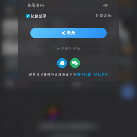
动作冒险
游戏试玩推荐
3A 大作
游戏试玩推荐
角色扮演
3A
登录密码
1个月前
11个月前
12
14
找回密码
记住登录
登录
社交账号登录
消逝的光芒2：人与仁之
游戏试玩推荐：往日不再/Days
战/Dying Light 2 Stay Human
Gone
使用社交账号登录即表示同意
用户协议
、
隐私声明
动作冒险
游戏试玩推荐
3A 大作
动作冒险
游戏试玩推荐
3A
12个月前
1年前
9
15
全球游戏试玩 影视体验中心