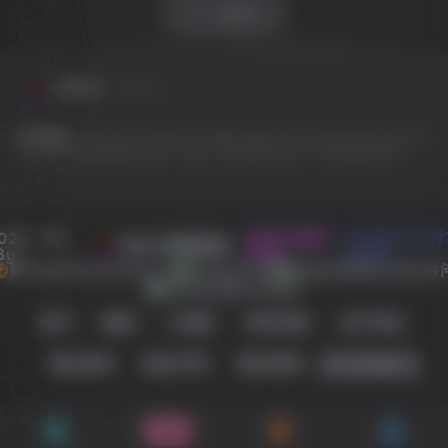
SW 兴趣使然
友情链接
友链申请
友情链接：
EPIC
GOG
Origin
OV 导航
PlayStation
Steam
SW 云任务
SW
工具网
SW 聚合登录
Switch
Ubisoft
WeGame
Xbox
冷月笙寒的小窝
022 - 现
本站已稳定
1329天2小时
SW 兴趣使然
By
运行:
分9秒
蜀ICP备2022030984号-1
所有业务正常
留言
微语
小黑屋
网址导航
用户协议
侵权处理
版权声明
隐私政策