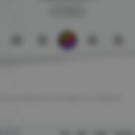
SW 兴趣使然
SW 工具网
SW 聚合登录
Switch
Ubisoft
WeGame
Xbox
冷月笙寒的小窝
时12分57秒
留言
微语
小黑屋
网址导航