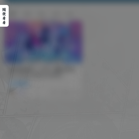
随
排序
更新
浏览
点赞
评论
便
看
看
影视体验推荐：K-POP：猎魔女团/K-
Pop: Demon Hunters (2025)
影视体验
1年前
2
221
9