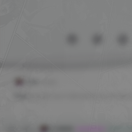
友情链接
友链申请
友情链接：
EPIC
GOG
Origin
OV 导航
PlayStation
Steam
SW 云任务
SW 兴趣使然
©2022 - 现在 By
本站已稳定运行:
1328天13小