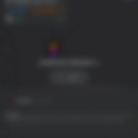
战：劫后余生/World War Z:
Aftermath
动作冒险
游戏试玩推荐
3A 大作
1年前
14
全球游戏试玩 影视体验中心
SW 兴趣使然
友情链接
友链申请
友情链接：
EPIC
GOG
Origin
OV 导航
PlayStation
Steam
SW 云任务
SW
工具网
SW 聚合登录
Switch
Ubisoft
WeGame
Xbox
冷月笙寒的小窝