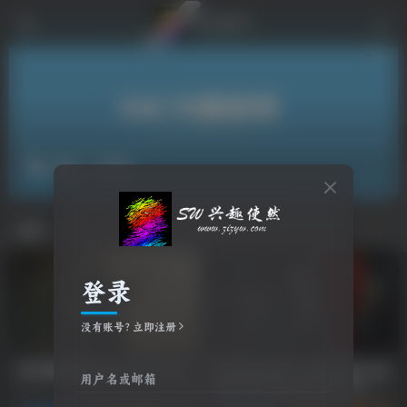
射击
共5篇
排序
更新
浏览
点赞
评论
登录
没有账号？立即注册
007 初露锋芒/007 First Light
游戏试玩推荐：合金装备5：幻
用户名或邮箱
痛/METAL GEAR SOLID V:
THE PHANTOM PAIN