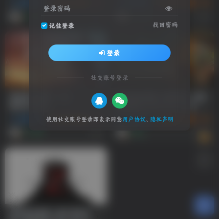
动作冒险
游戏试玩推荐
3A 大作
动作冒险
游戏试玩推荐
3A
登录密码
1个月前
5个月前
11
6
找回密码
记住登录
登录
社交账号登录
游戏试玩推荐：心之
游戏试玩推荐：潜行者2：切尔
眼/MindsEye
诺贝利之心/S.T.A.L.K.E.R. 2:
Heart of Chornobyl
使用社交账号登录即表示同意
用户协议
、
隐私声明
动作冒险
游戏试玩推荐
3A 大作
动作冒险
游戏试玩推荐
3A
5个月前
1年前
10
10
游戏试玩推荐：僵尸世界大