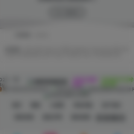
SW 兴趣使然
友情链接
友链申请
友情链接：
EPIC
GOG
Origin
OV 导航
PlayStation
Steam
SW 云任务
SW
工具网
SW 聚合登录
Switch
Ubisoft
WeGame
Xbox
冷月笙寒的小窝
022 - 现
本站已稳定
1329天19小时
SW 兴趣使然
By
运行:
分17秒
蜀ICP备2022030984号-1
所有业务正常
留言
微语
小黑屋
网址导航
用户协议
侵权处理
版权声明
隐私政策