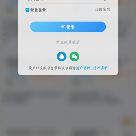
动作冒险
游戏试玩推荐
3A 大作
动作冒险
游戏试玩推荐
3A
找回密码
记住登录
1个月前
1个月前
11
12
登录
社交账号登录
游戏试玩推荐：第一狂战士：
游戏试玩推荐：合金装备5：幻
卡赞-虚拟机版/The First
痛/METAL GEAR SOLID V:
使用社交账号登录即表示同意
用户协议
、
隐私声明
Berserker: Khazan
THE PHANTOM PAIN
动作冒险
游戏试玩推荐
3A 大作
动作冒险
游戏试玩推荐
3A
HYPERVISOR
4个月前
5个月前
14
6
游戏试玩推荐：仁王3/Nioh 3
游戏试玩推荐：心之