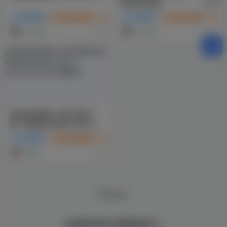
眼/MindsEye
动作冒险
游戏试玩推荐
3A 大作
动作冒险
游戏试玩推荐
3A
5个月前
5个月前
9
10
游戏试玩推荐：僵尸世界大
战：劫后余生/World War Z:
Aftermath
动作冒险
游戏试玩推荐
3A 大作
1年前
14
全球游戏试玩 影视体验中心