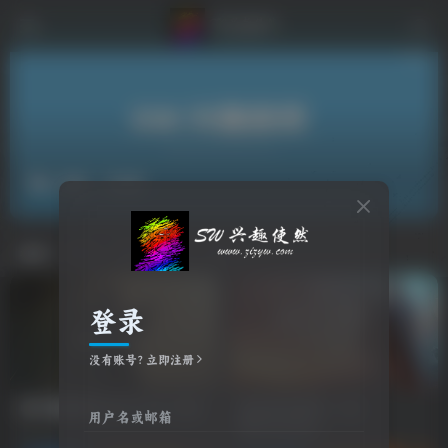
驾驶
共2篇
排序
更新
浏览
点赞
评论
登录
没有账号？立即注册
007 初露锋芒/007 First Light
游戏试玩推荐：心之
用户名或邮箱
眼/MindsEye