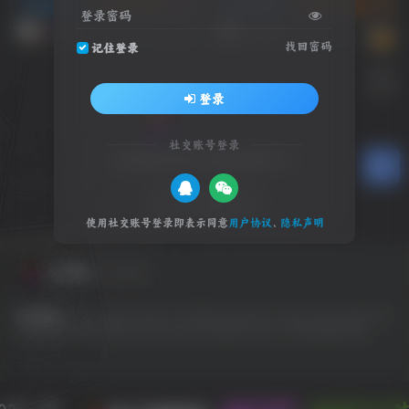
动作冒险
游戏试玩推荐
3A 大作
动作冒险
游戏试玩推荐
3A
登录密码
1个月前
5个月前
11
10
找回密码
记住登录
登录
社交账号登录
全球游戏试玩 影视体验中心
SW 兴趣使然
使用社交账号登录即表示同意
用户协议
、
隐私声明
友情链接
友链申请
友情链接：
EPIC
GOG
Origin
OV 导航
PlayStation
Steam
SW 云任务
SW
工具网
SW 聚合登录
Switch
Ubisoft
WeGame
Xbox
冷月笙寒的小窝
022 - 现
本站已稳定
1327天23小时