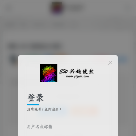
首页
社区
兴趣小组
影视推荐
正文
搏忆 4K【超前全24集】
🐻木偶熊🐻
关注
私信
12个月前发布
32次阅读
该版块内容已隐藏，请登录后查看
登录
登录后继续查看
没有账号？立即注册
登录
注册
用户名或邮箱