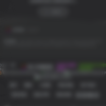
全球游戏试玩 影视体验中心
SW 兴趣使然
友情链接
友链申请
友情链接：
EPIC
GOG
Origin
OV 导航
PlayStation
Steam
SW 云任务
SW
工具网
SW 聚合登录
Switch
Ubisoft
WeGame
Xbox
冷月笙寒的小窝
022 - 现
本站已稳定
1328天20小时
SW 兴趣使然
By
运行:
分0秒
蜀ICP备2022030984号-1
所有业务正常
留言
微语
小黑屋
网址导航
用户协议
侵权处理
版权声明
隐私政策