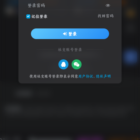
游戏试玩推荐
联机整合
动作冒险
游戏试玩推荐
登录密码
1年前
1年前
15
12
找回密码
记住登录
登录
社交账号登录
全球游戏试玩 影视体验中心
SW 兴趣使然
使用社交账号登录即表示同意
用户协议
、
隐私声明
友情链接
友链申请
友情链接：
EPIC
GOG
Origin
OV 导航
PlayStation
Steam
SW 云任务
SW
工具网
SW 聚合登录
Switch
Ubisoft
WeGame
Xbox
冷月笙寒的小窝
022 - 现
本站已稳定
1329天2小时