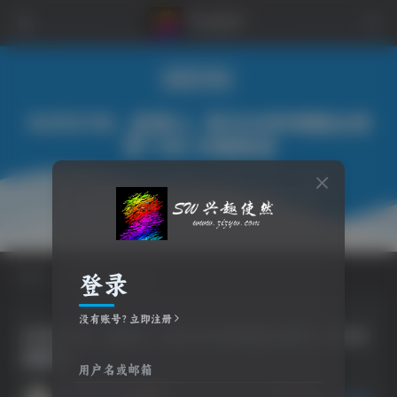
新闻早早报
05月27日，星期三, 每天60秒读懂全世
界！SW 兴趣使然
2026年5月27日
作者： 新闻早早报
阅读 11
本文共计 2095 个字
阅读本文需 11 分钟
登录
首页
新闻早早报
正文
没有账号？立即注册
05月27日，星期三, 每天60秒读懂全世界！SW 兴
趣使然
用户名或邮箱
新闻早早报